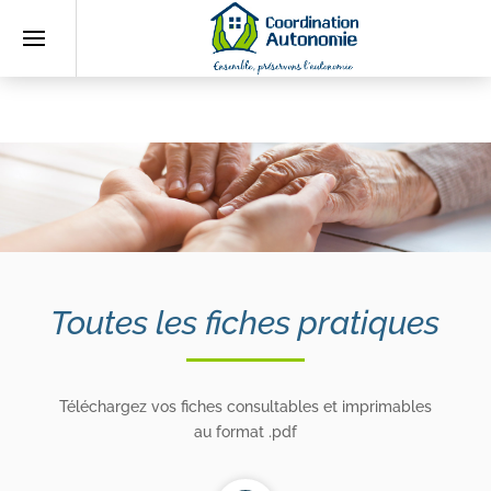
Accueil
Qui
sommes-
nous
?
L’association
Toutes les fiches pratiques
L’équipe
Actualités
Téléchargez vos fiches consultables et imprimables
Fiches
au format .pdf
pratiques