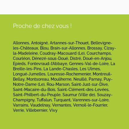
Proche de chez vous !
Allonnes, Antoigné, Artannes-sur-Thouet, Bellevigne-
les-Châteaux, Blou, Brain-sur-Allonnes, Brossay, Cizay-
la-Madeleine, Coudray-Macouard (Le), Courchamps,
Courléon, Dénezé-sous-Doué, Distré, Doué-en-Anjou,
Epieds, Fontevraud-l’Abbaye, Gennes-Val-de-Loire, La
Breille-les-Pins, La Lande-Chasles, Les Ulmes,
Longué-Jumelles, Louresse-Rochemenier, Montreuil-
Bellay, Montsoreau, Mouliherne, Neuillé, Parnay, Puy-
Notre-Dame (Le), Rou-Marson, Saint-Just-sur-Dive,
Saint-Macaire-du-Bois, Saint-Clément-des-Levées,
Saint-Philbert-du-Peuple, Saumur (Ville de), Souzay-
Champigny, Tuffalun, Turquant, Varennes-sur-Loire,
Varrains, Vaudelnay, Vernantes, Vernoil-le-Fourrier,
Verrie, Villebernier, Vivy