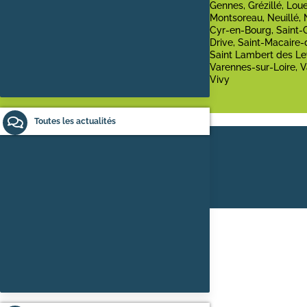
Gennes, Grézillé, Lou
Montsoreau, Neuillé, 
Cyr-en-Bourg, Saint-
Drive, Saint-Macaire-
Saint Lambert des Le
Varennes-sur-Loire, V
Vivy
Toutes les actualités