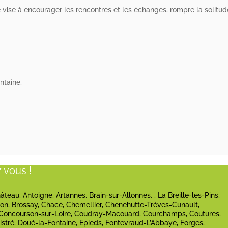
Elle vise à encourager les rencontres et les échanges, rompre la solitud
ntaine,
 vous !
teau, Antoigne, Artannes, Brain-sur-Allonnes, , La Breille-les-Pins,
on, Brossay, Chacé, Chemellier, Chenehutte-Trèves-Cunault,
Concourson-sur-Loire, Coudray-Macouard, Courchamps, Coutures,
stré, Doué-la-Fontaine, Epieds, Fontevraud-L’Abbaye, Forges,