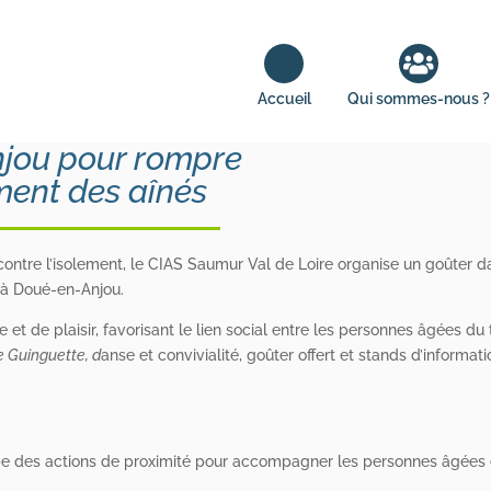
 - santé - à domicile - habitat - deuil - prestations - complémentair
- alonnes - accompagnement - services - santé - à domicile - habita
Accueil
Qui sommes-nous ?
jou pour rompre
ement des aînés
e contre l’isolement, le CIAS Saumur Val de Loire organise un goûter 
h à Doué-en-Anjou.
 de plaisir, favorisant le lien social entre les personnes âgées du te
 Guinguette,
d
anse et convivialité, goûter offert et stands d’informati
ppe des actions de proximité pour accompagner les personnes âgées 