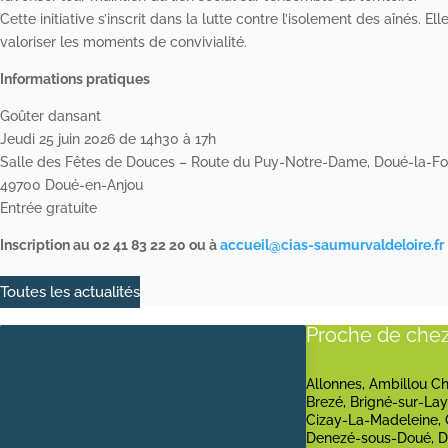
Cette initiative s’inscrit dans la lutte contre l’isolement des aînés. 
valoriser les moments de convivialité.
Informations pratiques
Goûter dansant
Jeudi 25 juin 2026 de 14h30 à 17h
Salle des Fêtes de Douces – Route du Puy-Notre-Dame, Doué-la-Fo
49700 Doué-en-Anjou
Entrée gratuite
I
nscription
au
02 41 83 22 20
ou à
accueil@cias-saumurvaldeloire.fr
Toutes les actualités
Proche de chez
Allonnes, Ambillou Châ
Brezé, Brigné-sur-Lay
Cizay-La-Madeleine, 
Denezé-sous-Doué, Di