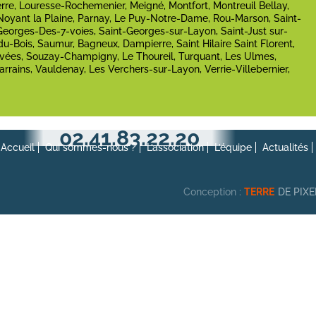
erre, Louresse-Rochemenier, Meigné, Montfort, Montreuil Bellay,
Noyant la Plaine, Parnay, Le Puy-Notre-Dame, Rou-Marson, Saint-
Georges-Des-7-voies, Saint-Georges-sur-Layon, Saint-Just sur-
du-Bois, Saumur, Bagneux, Dampierre, Saint Hilaire Saint Florent,
vées, Souzay-Champigny, Le Thoureil, Turquant, Les Ulmes,
arrains, Vauldenay, Les Verchers-sur-Layon, Verrie-Villebernier,
02.41.83.22.20
Accueil
Qui sommes-nous ?
L’association
L’équipe
Actualités
Conception :
TERRE
DE PIX