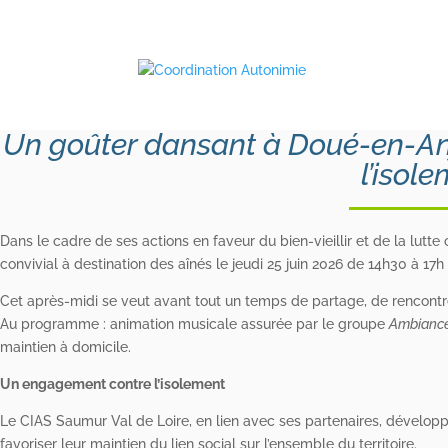
ormation - gennes - orientation - alonnes - accompagnement - services
nce - doué-en-anjou - travaux - information - gennes - orientation 
ompagnement - saumur
Un goûter dansant à Doué-en-An
l’isol
Dans le cadre de ses actions en faveur du bien-vieillir et de la lutt
convivial à destination des aînés le jeudi 25 juin 2026 de 14h30 à 17
Cet après-midi se veut avant tout un temps de partage, de rencontre et
Au programme : animation musicale assurée par le groupe
Ambiance
maintien à domicile.
Un engagement contre l’isolement
Le CIAS Saumur Val de Loire, en lien avec ses partenaires, dévelo
favoriser leur maintien du lien social sur l’ensemble du territoire.