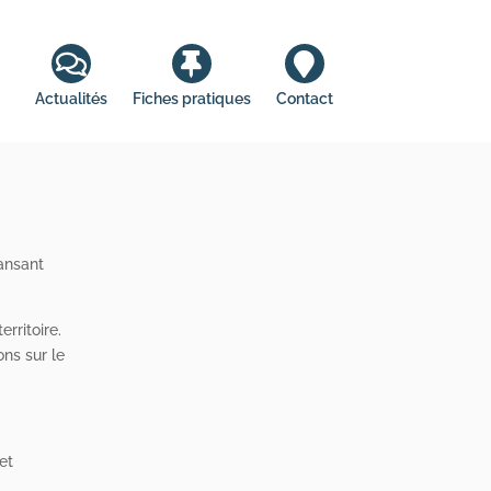
e - repas - hygiène - maladie - transport - aidant - téléassistance -
t - deuil - prestations - complémentaire - repas - hygiène -
Actualités
Fiches pratiques
Contact
dansant
rritoire.
ons sur le
et