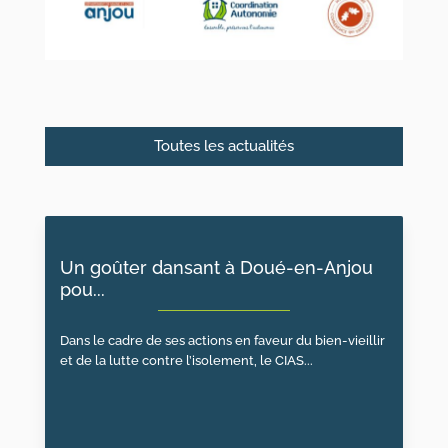
Toutes les actualités
Un goûter dansant à Doué-en-Anjou
Les r
pou...
un es.
Dans le cadre de ses actions en faveur du bien-vieillir
Le CIAS
et de la lutte contre l’isolement, le CIAS...
d’accom