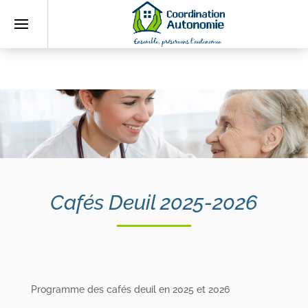
Accueil
Qui
sommes-
nous
?
L’association
Cafés Deuil 2025-2026
L’équipe
Actualités
Fiches
pratiques
Programme des cafés deuil en 2025 et 2026