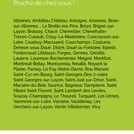
Proche de chez vous !
Allonnes, Ambillou Château, Antoigne, Artannes, Brain-
sur-Allonnes, , La Breille-les-Pins, Brezé, Brigné-sur-
Layon, Brossay, Chacé, Chemellier, Chenehutte-
Trèves-Cunault, Cizay-La-Madeleine, Concourson-sur-
Loire, Coudray-Macouard, Courchamps, Coutures,
Denezé-sous-Doué, Distré, Doué-la-Fontaine, Epieds,
Fontevraud-L’Abbaye, Forges, Gennes, Grézillé,
Louerre, Louresse-Rochemenier, Meigné, Montfort,
Montreuil Bellay, Montsoreau, Neuillé, Noyant la
Plaine, Parnay, Le Puy-Notre-Dame, Rou-Marson,
Saint-Cyr-en-Bourg, Saint-Georges-Des-7-voies,
Saint-Georges-sur-Layon, Saint-Just sur-Drive, Saint-
Macaire-du-Bois, Saumur, Bagneux, Dampierre, Saint
Hilaire Saint Florent, Saint Lambert des Levées,
Souzay-Champigny, Le Thoureil, Turquant, Les Ulmes,
Varennes-sur-Loire, Varrains, Vauldenay, Les
Verchers-sur-Layon, Verrie-Villebernier, Vivy